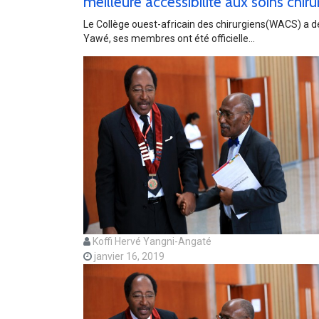
meilleure accessibilité aux soins chiru
Le Collège ouest-africain des chirurgiens(WACS) a dé
Yawé, ses membres ont été officielle...
Koffi Hervé Yangni-Angaté
janvier 16, 2019